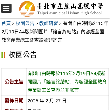
跳
至
選
主
單
首頁
>
校園公告
>
教師研習
>
有關自由時報於115年
要
2月19日A4版新聞圖片「謠言終結站」內容經全國
內
教育產業總工會查證並非謠言
容
校園公告
區
有關自由時報於115年2月19日A4版新
公告主旨
聞圖片「謠言終結站」內容經全國教育
產業總工會查證並非謠言
發佈日期
2026 年 2 月 27 日