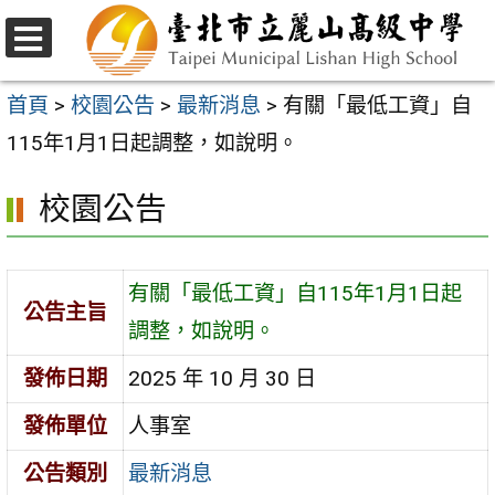
跳
至
選
主
單
首頁
>
校園公告
>
最新消息
>
有關「最低工資」自
要
115年1月1日起調整，如說明。
內
校園公告
容
區
有關「最低工資」自115年1月1日起
公告主旨
調整，如說明。
發佈日期
2025 年 10 月 30 日
發佈單位
人事室
公告類別
最新消息