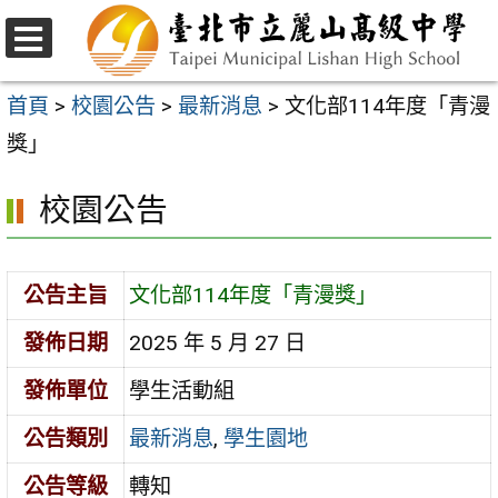
跳
至
選
主
單
首頁
>
校園公告
>
最新消息
>
文化部114年度「青漫
要
獎」
內
校園公告
容
區
公告主旨
文化部114年度「青漫獎」
發佈日期
2025 年 5 月 27 日
發佈單位
學生活動組
公告類別
最新消息
,
學生園地
公告等級
轉知