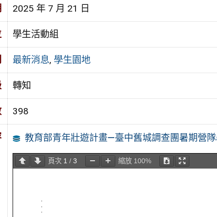
期
2025 年 7 月 21 日
位
學生活動組
別
最新消息
,
學生園地
級
轉知
數
398
容
教育部青年壯遊計畫—臺中舊城調查團暑期營隊
頁次
1
/
3
縮放
100%