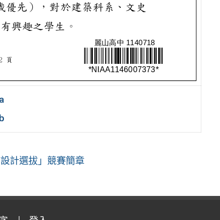
a
b
城市設計選拔」競賽簡章