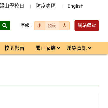
麗山學校日
防疫專區
English
字級：
送出
網站導覽
小
預設
大
搜
尋：
校園影音
麗山家族
聯絡資訊