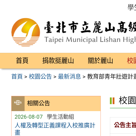
跳
學
至
主
要
內
容
首頁
捐款挺麗山
關於麗山
校
區
首頁
>
校園公告
>
最新消息
>
教育部青年壯遊計
校
相關公告
2026-08-07
學生活動組
公告主
人權及轉型正義課程入校推廣計
畫