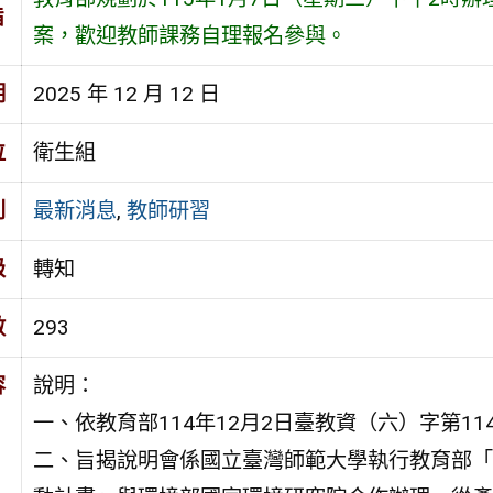
旨
案，歡迎教師課務自理報名參與。
期
2025 年 12 月 12 日
位
衛生組
別
最新消息
,
教師研習
級
轉知
數
293
容
說明：
一、依教育部114年12月2日臺教資（六）字第114
二、旨揭說明會係國立臺灣師範大學執行教育部「