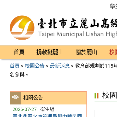
跳
學
至
主
要
內
容
首頁
捐款挺麗山
關於麗山
校
區
首頁
>
校園公告
>
最新消息
>
教育部規劃於11
名參與。
校
相關公告
2026-07-27
衛生組
臺北翡翠水庫管理局與中華民國