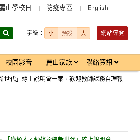
麗山學校日
防疫專區
English
字級：
送出
網站導覽
小
預設
大
搜
尋：
校園影音
麗山家族
聯絡資訊
續新世代」線上說明會一案，歡迎教師課務自理報
辦理 「綠領人才領航永續新世代」線上說明會一