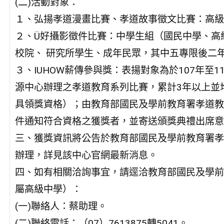
(二)活動對象：
１、弘揚孝道漫畫比賽、孝道故事徵文比賽：高級
２、Ü好攝影徵件比賽：中學生組（國民中學、高
校院、 研究所學生、成年民眾，其中五專限後二
３、IUHOW薪傳參與獎：表揚對象為於107年至
源中心辦理之孝道教育系列比賽，累計3年以上並
具領獎資格）；由教育部國民及學前教育署孝道教
件通知符合資格之獲獎者，並寄送頒獎典禮出席意
三、獲獎資訊將公告於教育部國民及學前教育署孝
辦理，詳見該中心官網最新消息。
四、如有相關洽詢事宜，請逕洽教育部國民及學前
屬高級中學）：
(一)聯絡人：蔡助理。
(二)聯絡電話：（07）7613875轉5041。