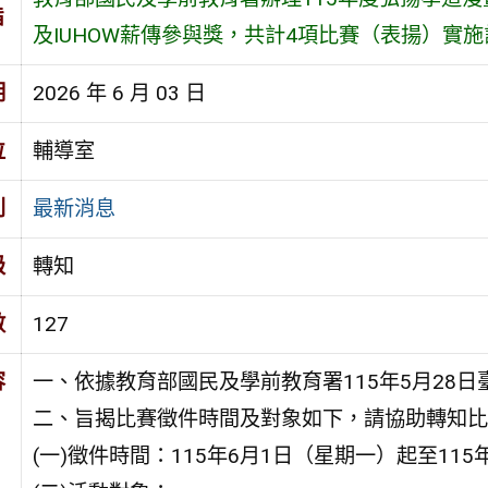
旨
及IUHOW薪傳參與獎，共計4項比賽（表揚）實施
期
2026 年 6 月 03 日
位
輔導室
別
最新消息
級
轉知
數
127
容
一、依據教育部國民及學前教育署115年5月28日臺
二、旨揭比賽徵件時間及對象如下，請協助轉知比
(一)徵件時間：115年6月1日（星期一）起至11