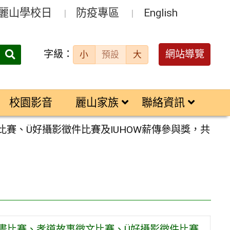
麗山學校日
防疫專區
English
字級：
送出
網站導覽
小
預設
大
搜
尋：
校園影音
麗山家族
聯絡資訊
賽、Ü好攝影徵件比賽及IUHOW薪傳參與獎，共
漫畫比賽、孝道故事徵文比賽、Ü好攝影徵件比賽