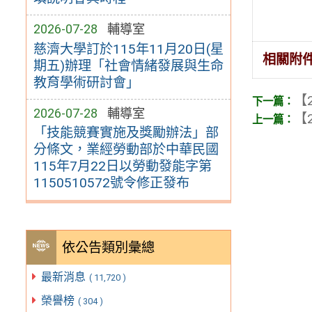
2026-07-28
輔導室
慈濟大學訂於115年11月20日(星
相關附
期五)辦理「社會情緒發展與生命
教育學術研討會」
【2
2026-07-28
輔導室
【2
「技能競賽實施及獎勵辦法」部
分條文，業經勞動部於中華民國
115年7月22日以勞動發能字第
1150510572號令修正發布
依公告類別彙總
最新消息
( 11,720 )
榮譽榜
( 304 )