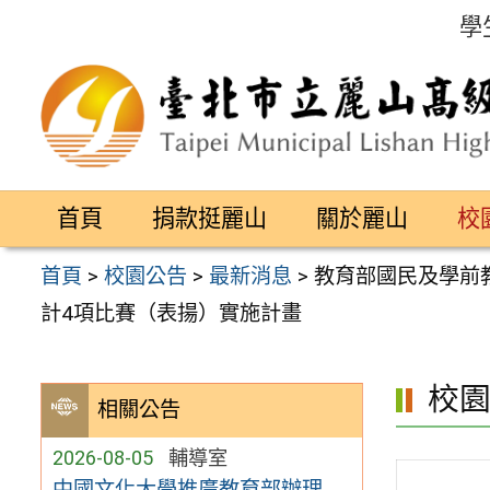
跳
學
至
主
要
內
容
首頁
捐款挺麗山
關於麗山
校
區
首頁
>
校園公告
>
最新消息
>
教育部國民及學前
計4項比賽（表揚）實施計畫
校
相關公告
2026-08-05
輔導室
中國文化大學推廣教育部辦理