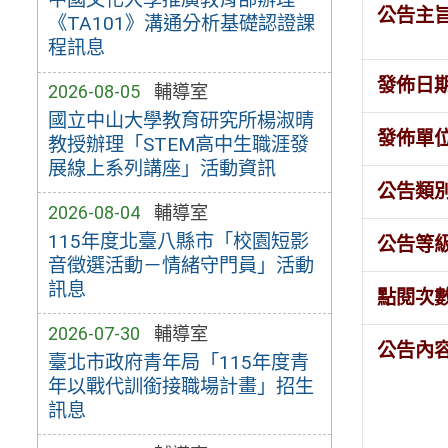
公告主
《TA101》溝通分析基礎認證課
程訊息
發佈日
2026-08-05
輔導室
國立中山大學教育研究所楊淑晴
發佈單
教授辦理「STEM高中生職涯發
展線上系列講座」活動資訊
公告類
2026-08-04
輔導室
115年度北臺八縣市「校園短影
公告等
音徵選活動－情緒守門員」活動
訊息
點閱次
2026-07-30
輔導室
公告內
臺北市政府青年局「115年度青
年以戰代訓銜接職場計畫」招生
訊息