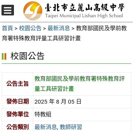
跳
至
選
主
單
首頁
>
校園公告
>
最新消息
>
教育部國民及學前教
要
育署特殊教育評量工具研習計畫
內
校園公告
容
區
教育部國民及學前教育署特殊教育評
公告主旨
量工具研習計畫
發佈日期
2025 年 8 月 05 日
發佈單位
特教組
公告類別
最新消息
,
教師研習