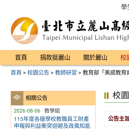
跳
學
至
主
要
內
容
首頁
捐款挺麗山
關於麗山
校
區
首頁
>
校園公告
>
教師研習
>
教育部「美感教育
校
相關公告
2026-08-06
教學組
公告主
115年度各級學校教職員工財產
申報與利益衝突迴避及政風知能