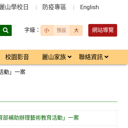
麗山學校日
防疫專區
English
字級：
送出
網站導覽
小
預設
大
搜
尋：
校園影音
麗山家族
聯絡資訊
活動」一案
教育部補助辦理藝術教育活動」一案