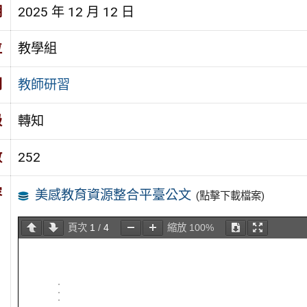
期
2025 年 12 月 12 日
位
教學組
別
教師研習
級
轉知
數
252
容
美感教育資源整合平臺公文
(點擊下載檔案)
頁次
1
/
4
縮放
100%