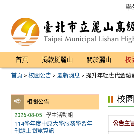
跳
學
至
主
要
內
容
首頁
捐款挺麗山
關於麗山
校
區
首頁
>
校園公告
>
最新消息
>
提升年輕世代金融
校
相關公告
2026-08-05
學生活動組
公告主
114學年度中原大學服務學習年
刊線上閱覽資訊