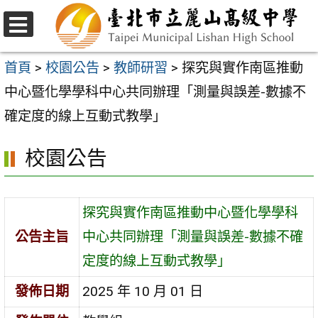
跳
至
選
主
單
首頁
>
校園公告
>
教師研習
>
探究與實作南區推動
要
中心暨化學學科中心共同辦理「測量與誤差-數據不
內
確定度的線上互動式教學」
容
校園公告
區
探究與實作南區推動中心暨化學學科
公告主旨
中心共同辦理「測量與誤差-數據不確
定度的線上互動式教學」
發佈日期
2025 年 10 月 01 日