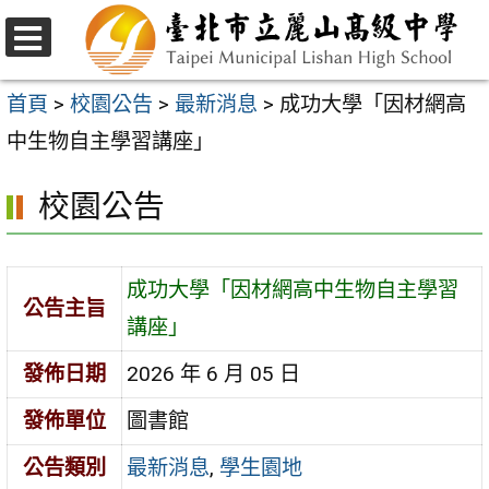
跳
至
選
主
單
首頁
>
校園公告
>
最新消息
>
成功大學「因材網高
要
中生物自主學習講座」
內
校園公告
容
區
成功大學「因材網高中生物自主學習
公告主旨
講座」
發佈日期
2026 年 6 月 05 日
發佈單位
圖書館
公告類別
最新消息
,
學生園地