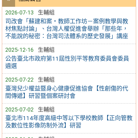
2026-07-13
生輔組
司改會「蘇建和案・教師工作坊－案例教學與教
材焦點討論」、台灣人權促進會舉辦「那些年，
不能說的秘密：台灣司法體系的歷史發展」講座
2025-12-16
生輔組
公告臺北市政府第11屆性別平等教育委員會委員
遴選
2025-07-22
生輔組
臺灣兒少權益暨身心健康促進協會【性創傷的代
間傳遞】研習暨個案研討會
2025-07-02
生輔組
臺北市114年度高級中等以下學校教師【正向管教
及數位性影像防制外流】研習