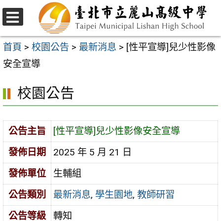
跳
至
選
主
單
首頁
>
校園公告
>
最新消息
>
[性平宣導]兒少性影像
要
安全宣導
內
校園公告
容
區
公告主旨
[性平宣導]兒少性影像安全宣導
發佈日期
2025 年 5 月 21 日
發佈單位
生輔組
公告類別
最新消息
,
學生園地
,
教師研習
公告等級
轉知