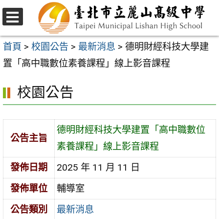
跳
至
選
主
單
首頁
>
校園公告
>
最新消息
>
德明財經科技大學建
要
置「高中職數位素養課程」線上影音課程
內
校園公告
容
區
德明財經科技大學建置「高中職數位
公告主旨
素養課程」線上影音課程
發佈日期
2025 年 11 月 11 日
發佈單位
輔導室
公告類別
最新消息