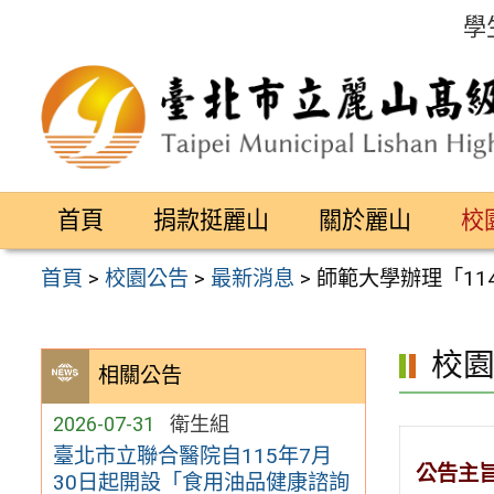
跳
學
至
主
要
內
容
首頁
捐款挺麗山
關於麗山
校
區
首頁
>
校園公告
>
最新消息
>
師範大學辦理「11
校
相關公告
2026-07-31
衛生組
臺北市立聯合醫院自115年7月
公告主
30日起開設「食用油品健康諮詢