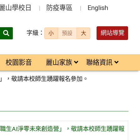
麗山學校日
防疫專區
English
字級：
送出
網站導覽
小
預設
大
搜
尋：
校園影音
麗山家族
聯絡資訊
營」，敬請本校師生踴躍報名參加。
中職生AI淨零未來創造營」，敬請本校師生踴躍報