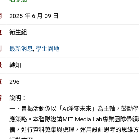
期
2025 年 6 月 09 日
位
衛生組
別
最新消息
,
學生園地
級
轉知
數
296
容
說明：
一、旨揭活動係以「AI淨零未來」為主軸，鼓勵
應策略。本營隊邀請MIT Media Lab專業團隊
備，進行資料蒐集與處理，運用設計思考的思維方