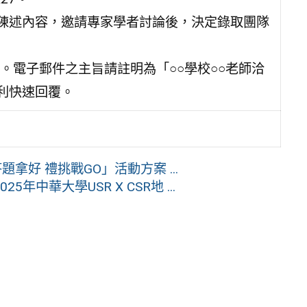
之陳述內容，邀請專家學者討論後，決定錄取團隊
。電子郵件之主旨請註明為「○○學校○○老師洽
俾利快速回覆。
拿好 禮挑戰GO」活動方案 ...
中華大學USR X CSR地 ...