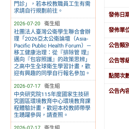
門診」，若本校教職員工生有需
求請自行規劃前往。
發佈日
2026-07-20
衛生組
發佈單
社團法人臺灣公衛學生聯合會辦
理「2026亞太公衛論壇（Asia-
公告類
Pacific Public Health Forum）—
移工健康治理：從『排除管 理』
邁向『包容照護』的政策思辨」
公告等
之高中生全球衛生學習計畫，歡
迎有興趣的同學自行報名參加。
點閱次
2026-07-17
衛生組
公告內
中央研究院115年度國家生技研
究園區環境教育中心環境教育課
程體驗計畫，歡迎本校教師帶學
生踴躍參與，請查照。
2026-07-17
衛生組