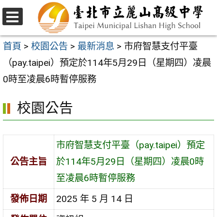
跳
至
選
主
單
首頁
>
校園公告
>
最新消息
>
市府智慧支付平臺
要
（pay.taipei）預定於114年5月29日（星期四）凌晨
內
0時至凌晨6時暫停服務
容
校園公告
區
市府智慧支付平臺（pay.taipei）預定
公告主旨
於114年5月29日（星期四）凌晨0時
至凌晨6時暫停服務
發佈日期
2025 年 5 月 14 日