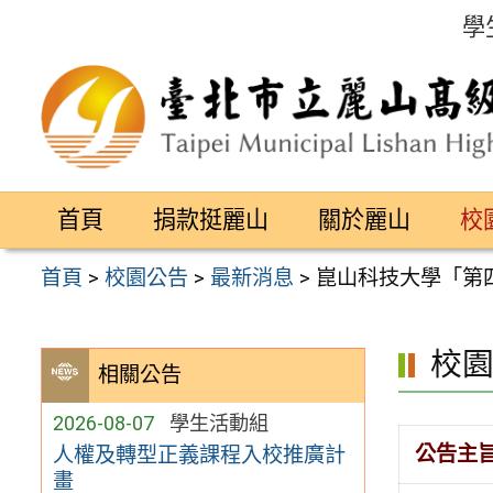
跳
學
至
主
要
內
容
首頁
捐款挺麗山
關於麗山
校
區
首頁
>
校園公告
>
最新消息
>
崑山科技大學「第
校
相關公告
2026-08-07
學生活動組
公告主
人權及轉型正義課程入校推廣計
畫