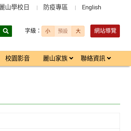
麗山學校日
防疫專區
English
字級：
送出
網站導覽
小
預設
大
搜
尋：
校園影音
麗山家族
聯絡資訊