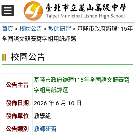
跳
至
選
主
單
首頁
>
校園公告
>
教師研習
>
基隆市政府辦理115年
要
全國語文競賽寫字組用紙評選
內
校園公告
容
區
基隆市政府辦理115年全國語文競賽寫
公告主旨
字組用紙評選
發佈日期
2026 年 6 月 10 日
發佈單位
教學組
公告類別
教師研習