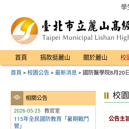
跳
學
至
主
要
內
容
首頁
捐款挺麗山
關於麗山
校
區
首頁
>
校園公告
>
最新消息
>
國防醫學院8月2
校
相關公告
2026-05-25
教官室
公告主
115年全民國防教育「暑期戰鬥
營」