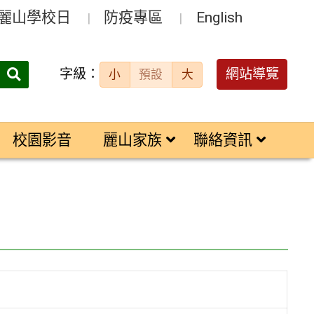
麗山學校日
防疫專區
English
字級：
送出
網站導覽
小
預設
大
搜
尋：
校園影音
麗山家族
聯絡資訊