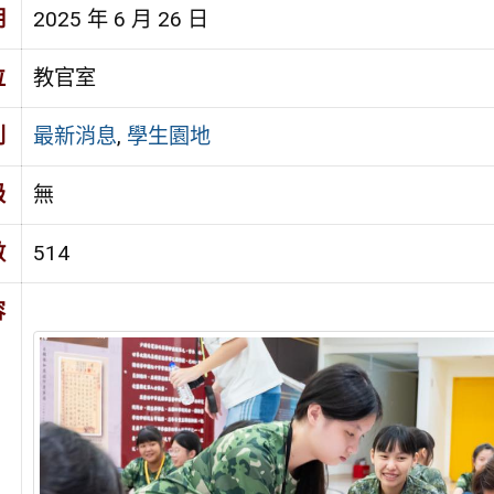
期
2025 年 6 月 26 日
位
教官室
別
最新消息
,
學生園地
級
無
數
514
容