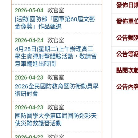
發佈日
2026-05-04
教官室
[活動]國防部「國軍第60屆文藝
發佈單
金像獎」作品甄選
公告類
2026-04-24
教官室
4月28日(星期二)上午辦理高三
公告等
學生實彈射擊體驗活動，敬請留
意車輛進出時間
點閱次
2026-04-23
教官室
2026全民國防教育暨防衛動員學
公告內
術研討會
2026-04-23
教官室
國防醫學大學第四屆國防迷彩天
使災難救護營活動
2026-04-22
教官室