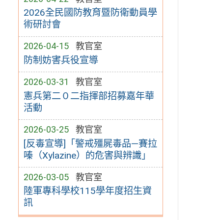
2026全民國防教育暨防衛動員學
術研討會
2026-04-15
教官室
防制妨害兵役宣導
2026-03-31
教官室
憲兵第二０二指揮部招募嘉年華
活動
2026-03-25
教官室
[反毒宣導]「警戒殭屍毒品—賽拉
嗪（Xylazine）的危害與辨識」
2026-03-05
教官室
陸軍專科學校115學年度招生資
訊