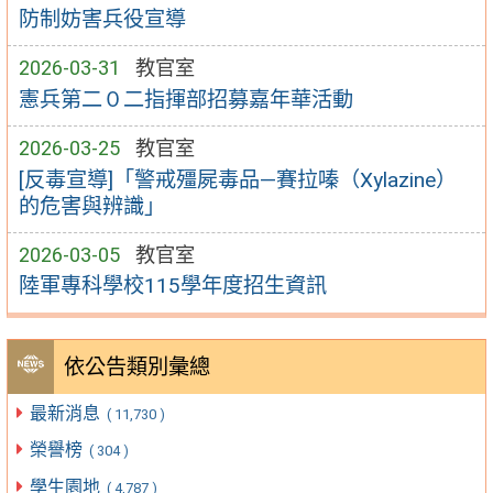
防制妨害兵役宣導
2026-03-31
教官室
憲兵第二０二指揮部招募嘉年華活動
2026-03-25
教官室
[反毒宣導]「警戒殭屍毒品—賽拉嗪（Xylazine）
的危害與辨識」
2026-03-05
教官室
陸軍專科學校115學年度招生資訊
依公告類別彙總
最新消息
( 11,730 )
榮譽榜
( 304 )
學生園地
( 4,787 )