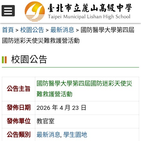
跳
至
選
主
單
首頁
>
校園公告
>
最新消息
>
國防醫學大學第四屆
要
國防迷彩天使災難救護營活動
內
校園公告
容
區
國防醫學大學第四屆國防迷彩天使災
公告主旨
難救護營活動
發佈日期
2026 年 4 月 23 日
發佈單位
教官室
公告類別
最新消息
,
學生園地