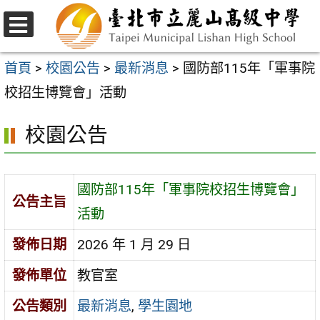
跳
至
選
主
單
首頁
>
校園公告
>
最新消息
>
國防部115年「軍事院
要
校招生博覽會」活動
內
校園公告
容
區
國防部115年「軍事院校招生博覽會」
公告主旨
活動
發佈日期
2026 年 1 月 29 日
發佈單位
教官室
公告類別
最新消息
,
學生園地