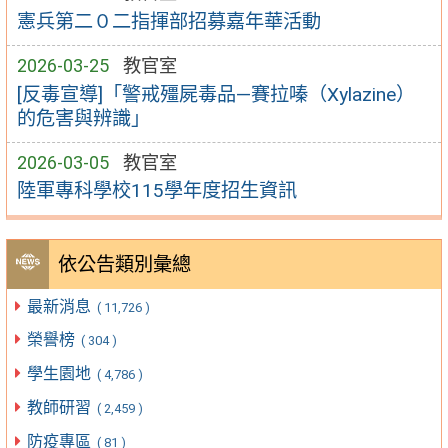
憲兵第二０二指揮部招募嘉年華活動
2026-03-25
教官室
[反毒宣導]「警戒殭屍毒品—賽拉嗪（Xylazine）
的危害與辨識」
2026-03-05
教官室
陸軍專科學校115學年度招生資訊
依公告類別彙總
最新消息
( 11,726 )
榮譽榜
( 304 )
學生園地
( 4,786 )
教師研習
( 2,459 )
防疫專區
( 81 )