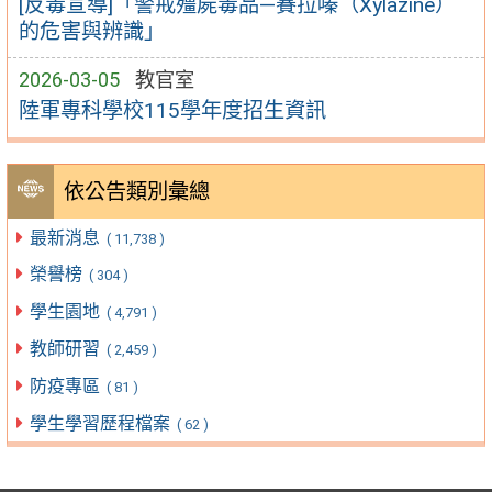
[反毒宣導]「警戒殭屍毒品—賽拉嗪（Xylazine）
的危害與辨識」
2026-03-05
教官室
陸軍專科學校115學年度招生資訊
依公告類別彙總
最新消息
( 11,738 )
榮譽榜
( 304 )
學生園地
( 4,791 )
教師研習
( 2,459 )
防疫專區
( 81 )
學生學習歷程檔案
( 62 )