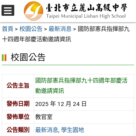
跳
至
選
主
單
首頁
>
校園公告
>
最新消息
>
國防部憲兵指揮部九
要
十四週年部慶活動邀請資訊
內
校園公告
容
區
國防部憲兵指揮部九十四週年部慶活
公告主旨
動邀請資訊
發佈日期
2025 年 12 月 24 日
發佈單位
教官室
公告類別
最新消息
,
學生園地