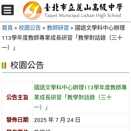
跳
至
選
主
單
首頁
>
校園公告
>
教師研習
>
國語文學科中心辦理
要
113學年度教師專業成長研習「教學對話錄（三十
內
一）」
容
校園公告
區
國語文學科中心辦理113學年度教師專
公告主旨
業成長研習「教學對話錄（三十
一）」
發佈日期
2025 年 7 月 24 日