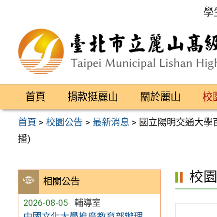
跳
學
至
主
要
內
容
首頁
捐款挺麗山
關於麗山
校
區
首頁
>
校園公告
>
最新消息
>
國立陽明交通大學百
播)
校
相關公告
2026-08-05
輔導室
中國文化大學推廣教育部辦理