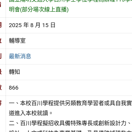
旨
明會(部分場次線上直播)
期
2025 年 8 月 15 日
位
輔導室
別
最新消息
級
轉知
數
866
容
一、本校百川學程提供另類教育學習者或具自我實
道進入本校就讀。
二、百川學程擬招收具備特殊專長或創新設計力、