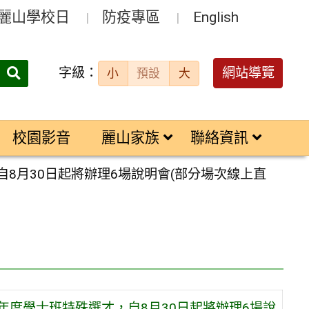
麗山學校日
防疫專區
English
字級：
送出
網站導覽
小
預設
大
搜
尋：
校園影音
麗山家族
聯絡資訊
8月30日起將辦理6場說明會(部分場次線上直
年度學士班特殊選才，自8月30日起將辦理6場說