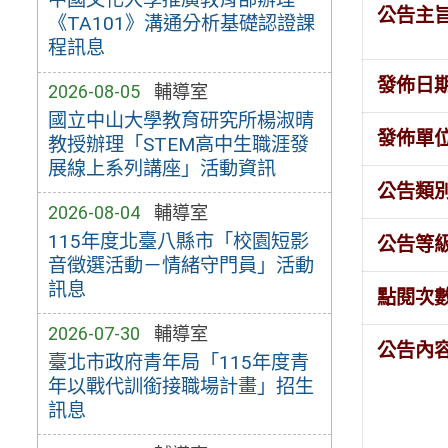
公告主
《TA101》溝通分析基礎認證課
程訊息
發佈日
2026-08-05
輔導室
國立中山大學教育研究所楊淑晴
發佈單
教授辦理「STEM高中生職涯發
展線上系列講座」活動資訊
公告類
2026-08-04
輔導室
115年度北臺八縣市「校園短影
公告等
音徵選活動－情緒守門員」活動
訊息
點閱次
2026-07-30
輔導室
公告內
臺北市政府青年局「115年度青
年以戰代訓銜接職場計畫」招生
訊息