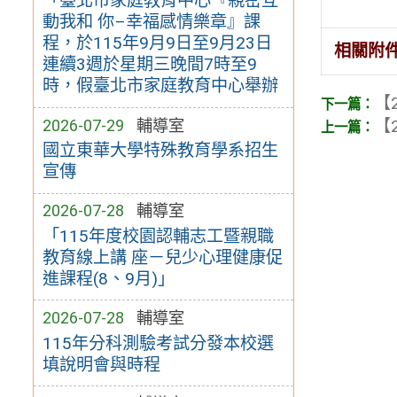
「臺北市家庭教育中心『親密互
動我和 你–幸福感情樂章』課
程，於115年9月9日至9月23日
相關附
連續3週於星期三晚間7時至9
時，假臺北市家庭教育中心舉辦
【2
2026-07-29
輔導室
【2
國立東華大學特殊教育學系招生
宣傳
2026-07-28
輔導室
「115年度校園認輔志工暨親職
教育線上講 座－兒少心理健康促
進課程(8、9月)」
2026-07-28
輔導室
115年分科測驗考試分發本校選
填說明會與時程