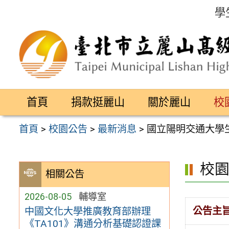
跳
學
至
主
要
內
容
首頁
捐款挺麗山
關於麗山
校
區
首頁
>
校園公告
>
最新消息
>
國立陽明交通大學
校
相關公告
2026-08-05
輔導室
公告主
中國文化大學推廣教育部辦理
《TA101》溝通分析基礎認證課