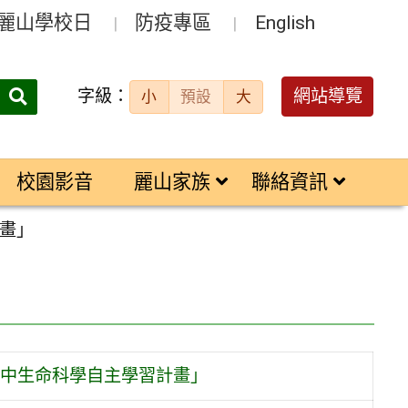
麗山學校日
防疫專區
English
字級：
送出
網站導覽
小
預設
大
搜
尋：
校園影音
麗山家族
聯絡資訊
畫」
中生命科學自主學習計畫」