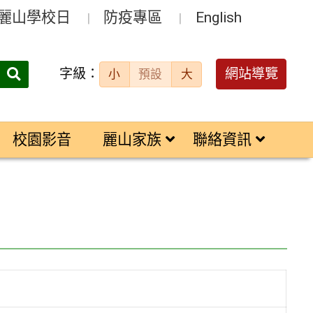
麗山學校日
防疫專區
English
字級：
送出
網站導覽
小
預設
大
搜
尋：
校園影音
麗山家族
聯絡資訊