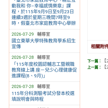
「臺北市家庭教育中心『親密互
動我和 你–幸福感情樂章』課
程，於115年9月9日至9月23日
連續3週於星期三晚間7時至9
時，假臺北市家庭教育中心舉辦
2026-07-29
輔導室
國立東華大學特殊教育學系招生
相關附
宣傳
2026-07-28
輔導室
【2
「115年度校園認輔志工暨親職
【2
教育線上講 座－兒少心理健康促
進課程(8、9月)」
2026-07-28
輔導室
115年分科測驗考試分發本校選
填說明會與時程