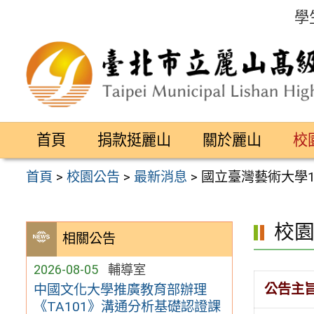
跳
學
至
主
要
內
容
首頁
捐款挺麗山
關於麗山
校
區
首頁
>
校園公告
>
最新消息
>
國立臺灣藝術大學
校
相關公告
2026-08-05
輔導室
公告主
中國文化大學推廣教育部辦理
《TA101》溝通分析基礎認證課