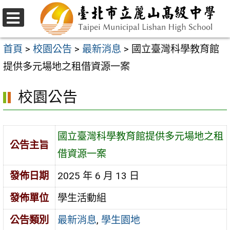
跳
至
選
主
單
首頁
>
校園公告
>
最新消息
>
國立臺灣科學教育館
要
提供多元場地之租借資源一案
內
校園公告
容
區
國立臺灣科學教育館提供多元場地之租
公告主旨
借資源一案
發佈日期
2025 年 6 月 13 日
發佈單位
學生活動組
公告類別
最新消息
,
學生園地