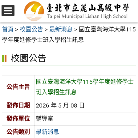
跳
至
選
主
單
首頁
>
校園公告
>
最新消息
>
國立臺灣海洋大學115
要
學年度進修學士班入學招生訊息
內
校園公告
容
區
國立臺灣海洋大學115學年度進修學士
公告主旨
班入學招生訊息
發佈日期
2026 年 5 月 08 日
發佈單位
輔導室
公告類別
最新消息