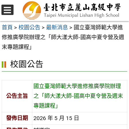
跳
至
選
主
單
首頁
>
校園公告
>
最新消息
>
國立臺灣師範大學進
要
修推廣學院辦理之「師大漾大師-國高中夏令營及週
內
末專題課程」
容
校園公告
區
國立臺灣師範大學進修推廣學院辦理
公告主旨
之「師大漾大師-國高中夏令營及週末
專題課程」
發佈日期
2026 年 5 月 15 日