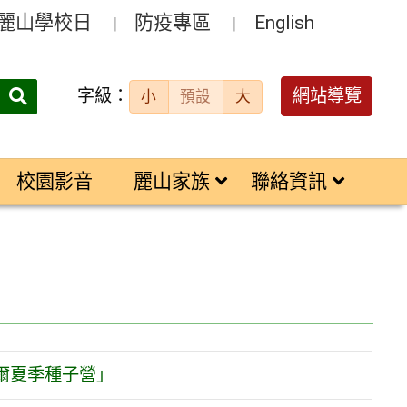
麗山學校日
防疫專區
English
字級：
送出
網站導覽
小
預設
大
搜
尋：
校園影音
麗山家族
聯絡資訊
德爾夏季種子營」