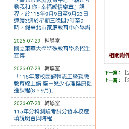
「臺北市家庭教育中心『親密互
動我和 你–幸福感情樂章』課
程，於115年9月9日至9月23日
連續3週於星期三晚間7時至9
時，假臺北市家庭教育中心舉辦
2026-07-29
輔導室
國立東華大學特殊教育學系招生
相關附
宣傳
2026-07-28
輔導室
【2
「115年度校園認輔志工暨親職
【2
教育線上講 座－兒少心理健康促
進課程(8、9月)」
2026-07-28
輔導室
115年分科測驗考試分發本校選
填說明會與時程