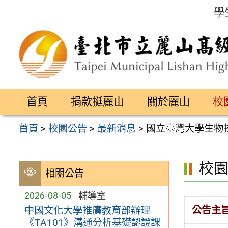
跳
學
至
主
要
內
容
首頁
捐款挺麗山
關於麗山
校
區
首頁
>
校園公告
>
最新消息
>
國立臺灣大學生物技
校
相關公告
2026-08-05
輔導室
公告主
中國文化大學推廣教育部辦理
《TA101》溝通分析基礎認證課