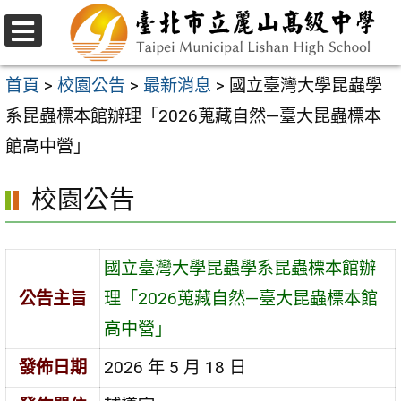
跳
至
選
主
單
首頁
>
校園公告
>
最新消息
>
國立臺灣大學昆蟲學
要
系昆蟲標本館辦理「2026蒐藏自然—臺大昆蟲標本
內
館高中營」
容
校園公告
區
國立臺灣大學昆蟲學系昆蟲標本館辦
公告主旨
理「2026蒐藏自然—臺大昆蟲標本館
高中營」
發佈日期
2026 年 5 月 18 日