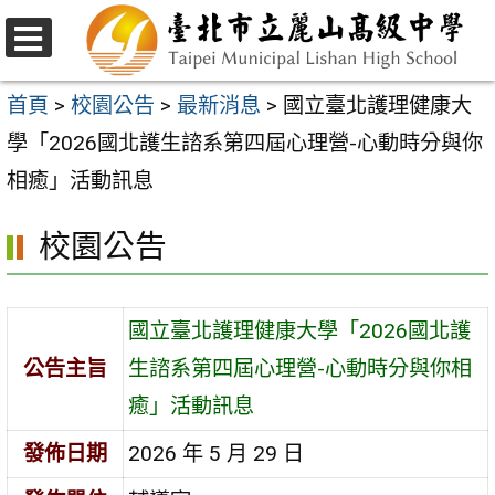
跳
至
選
主
單
首頁
>
校園公告
>
最新消息
>
國立臺北護理健康大
要
學「2026國北護生諮系第四屆心理營-心動時分與你
內
相癒」活動訊息
容
校園公告
區
國立臺北護理健康大學「2026國北護
公告主旨
生諮系第四屆心理營-心動時分與你相
癒」活動訊息
發佈日期
2026 年 5 月 29 日