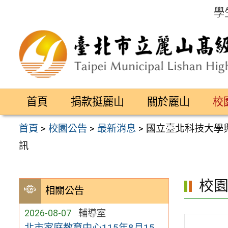
跳
學
至
主
要
內
容
首頁
捐款挺麗山
關於麗山
校
區
首頁
>
校園公告
>
最新消息
>
國立臺北科技大學
訊
校
相關公告
2026-08-07
輔導室
北市家庭教育中心115年8月15