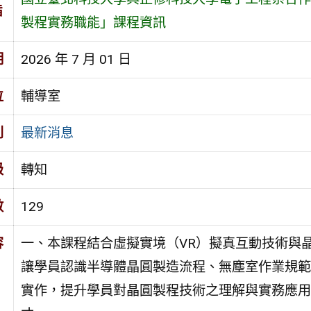
旨
製程實務職能」課程資訊
期
2026 年 7 月 01 日
位
輔導室
別
最新消息
級
轉知
數
129
容
一、本課程結合虛擬實境（VR）擬真互動技術與
讓學員認識半導體晶圓製造流程、無塵室作業規範
實作，提升學員對晶圓製程技術之理解與實務應用