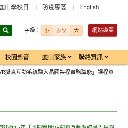
麗山學校日
防疫專區
English
字級：
送出
網站導覽
小
預設
大
搜
尋：
校園影音
麗山家族
聯絡資訊
VR擬真互動系統融入晶圓製程實務職能」課程資
理115年「虛擬實境VR擬真互動系統融入晶圓