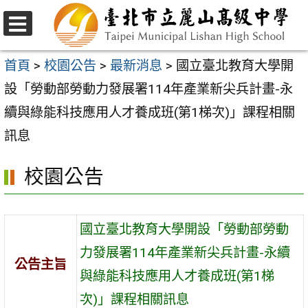
跳
至
選
主
單
首頁
>
校園公告
>
最新消息
>
國立臺北教育大學開
要
設「勞動部勞動力發展署114年產業新尖兵計畫-永
內
續與綠能科技應用人才養成班(第1梯次)」課程相關
容
訊息
區
校園公告
國立臺北教育大學開設「勞動部勞動
力發展署114年產業新尖兵計畫-永續
公告主旨
與綠能科技應用人才養成班(第1梯
次)」課程相關訊息