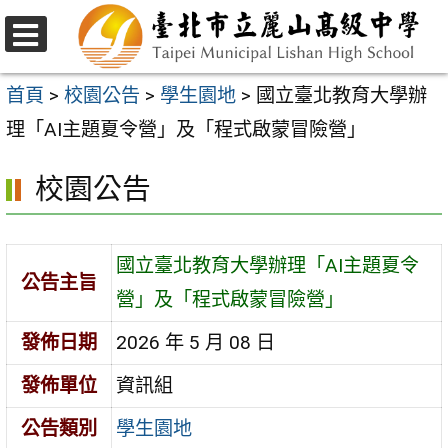
跳
至
選
主
單
首頁
>
校園公告
>
學生園地
>
國立臺北教育大學辦
要
理「AI主題夏令營」及「程式啟蒙冒險營」
內
校園公告
容
區
國立臺北教育大學辦理「AI主題夏令
公告主旨
營」及「程式啟蒙冒險營」
發佈日期
2026 年 5 月 08 日
發佈單位
資訊組
公告類別
學生園地