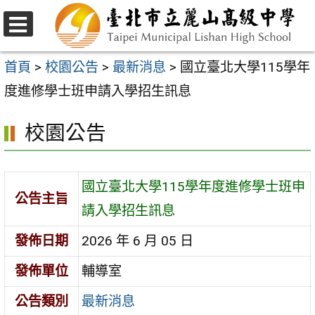
跳
至
選
主
單
首頁
>
校園公告
>
最新消息
>
國立臺北大學115學年
要
度進修學士班申請入學招生訊息
內
校園公告
容
區
國立臺北大學115學年度進修學士班申
公告主旨
請入學招生訊息
發佈日期
2026 年 6 月 05 日
發佈單位
輔導室
公告類別
最新消息