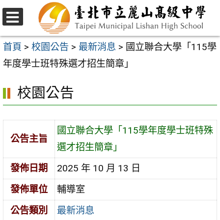
跳
至
選
主
單
首頁
>
校園公告
>
最新消息
>
國立聯合大學「115學
要
年度學士班特殊選才招生簡章」
內
校園公告
容
區
國立聯合大學「115學年度學士班特殊
公告主旨
選才招生簡章」
發佈日期
2025 年 10 月 13 日
發佈單位
輔導室
公告類別
最新消息