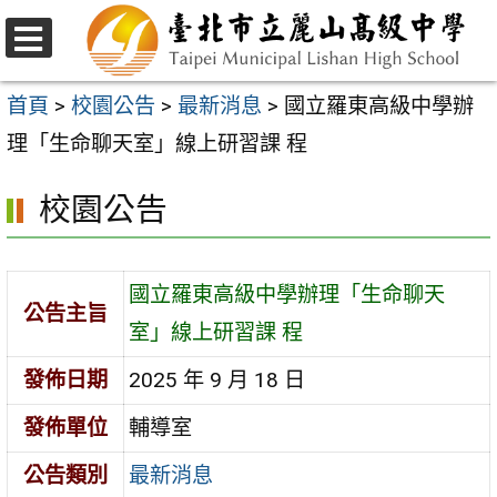
跳
至
選
主
單
首頁
>
校園公告
>
最新消息
>
國立羅東高級中學辦
要
理「生命聊天室」線上研習課 程
內
校園公告
容
區
國立羅東高級中學辦理「生命聊天
公告主旨
室」線上研習課 程
發佈日期
2025 年 9 月 18 日
發佈單位
輔導室
公告類別
最新消息