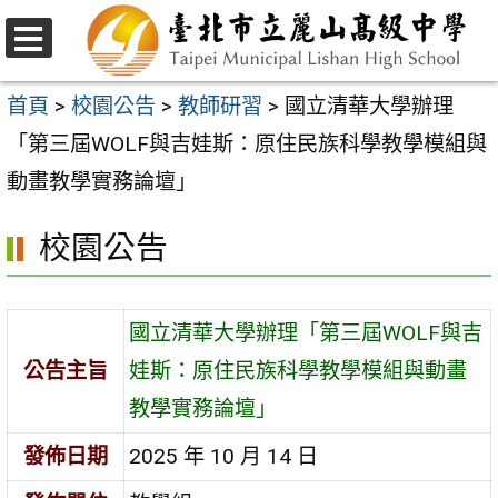
跳
至
選
主
單
首頁
>
校園公告
>
教師研習
>
國立清華大學辦理
要
「第三屆WOLF與吉娃斯：原住民族科學教學模組與
內
動畫教學實務論壇」
容
校園公告
區
國立清華大學辦理「第三屆WOLF與吉
公告主旨
娃斯：原住民族科學教學模組與動畫
教學實務論壇」
發佈日期
2025 年 10 月 14 日