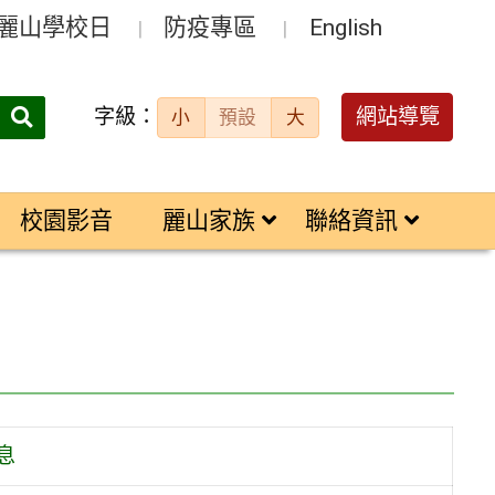
麗山學校日
防疫專區
English
字級：
送出
網站導覽
小
預設
大
搜
尋：
校園影音
麗山家族
聯絡資訊
息