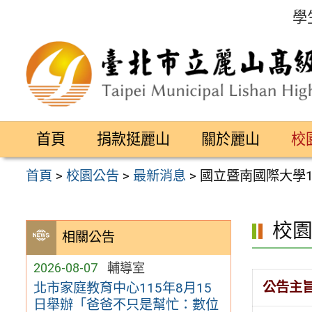
跳
學
至
主
要
內
容
首頁
捐款挺麗山
關於麗山
校
區
首頁
>
校園公告
>
最新消息
>
國立暨南國際大學
校
相關公告
2026-08-07
輔導室
公告主
北市家庭教育中心115年8月15
日舉辦「爸爸不只是幫忙：數位