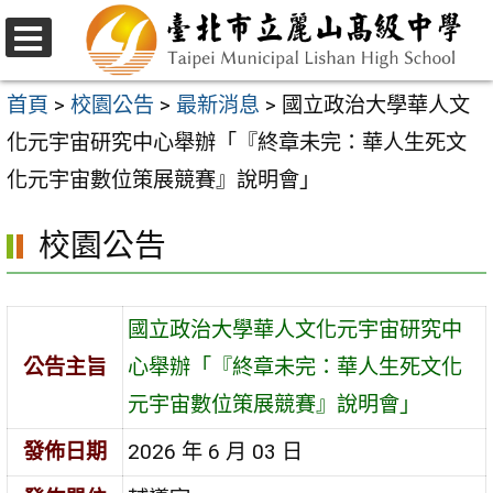
跳
至
選
主
單
首頁
>
校園公告
>
最新消息
>
國立政治大學華人文
要
化元宇宙研究中心舉辦「『終章未完：華人生死文
內
化元宇宙數位策展競賽』說明會」
容
校園公告
區
國立政治大學華人文化元宇宙研究中
公告主旨
心舉辦「『終章未完：華人生死文化
元宇宙數位策展競賽』說明會」
發佈日期
2026 年 6 月 03 日