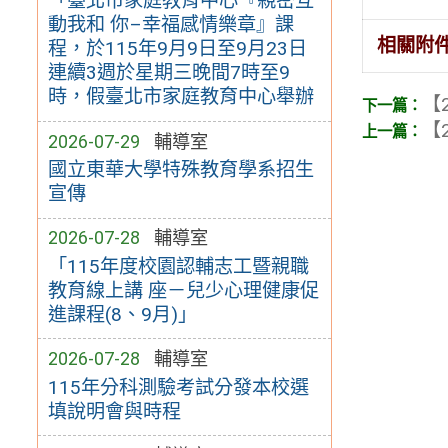
「臺北市家庭教育中心『親密互
動我和 你–幸福感情樂章』課
相關附
程，於115年9月9日至9月23日
連續3週於星期三晚間7時至9
時，假臺北市家庭教育中心舉辦
【2
【2
2026-07-29
輔導室
國立東華大學特殊教育學系招生
宣傳
2026-07-28
輔導室
「115年度校園認輔志工暨親職
教育線上講 座－兒少心理健康促
進課程(8、9月)」
2026-07-28
輔導室
115年分科測驗考試分發本校選
填說明會與時程