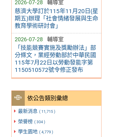
2026-07-28
輔導室
慈濟大學訂於115年11月20日(星
期五)辦理「社會情緒發展與生命
教育學術研討會」
2026-07-28
輔導室
「技能競賽實施及獎勵辦法」部
分條文，業經勞動部於中華民國
115年7月22日以勞動發能字第
1150510572號令修正發布
依公告類別彙總
最新消息
( 11,715 )
榮譽榜
( 304 )
學生園地
( 4,779 )