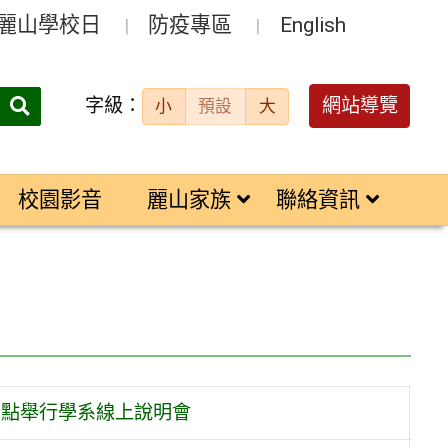
麗山學校日
防疫專區
English
字級：
送出
網站導覽
小
預設
大
搜
尋：
校園影音
麗山家族
聯絡資訊
會
3點舉行學系線上說明會