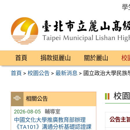
跳
學
至
主
要
內
容
首頁
捐款挺麗山
關於麗山
校
區
首頁
>
校園公告
>
最新消息
>
國立政治大學民族學
校
相關公告
2026-08-05
輔導室
公告主
中國文化大學推廣教育部辦理
《TA101》溝通分析基礎認證課