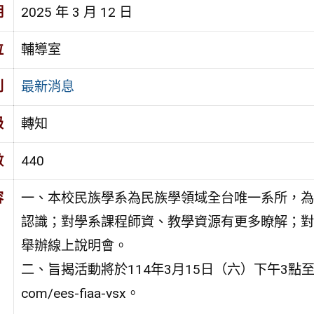
期
2025 年 3 月 12 日
位
輔導室
別
最新消息
級
轉知
數
440
容
一、本校民族學系為民族學領域全台唯一系所，為
認識；對學系課程師資、教學資源有更多瞭解；對
舉辦線上說明會。
二、旨揭活動將於114年3月15日（六）下午3點至4點於線
com/ees-fiaa-vsx。