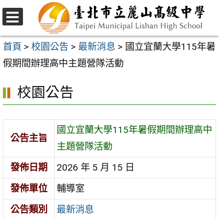
跳
至
選
主
單
首頁
>
校園公告
>
最新消息
>
國立宜蘭大學115年暑
要
假期間辦理高中主題營隊活動
內
校園公告
容
區
國立宜蘭大學115年暑假期間辦理高中
公告主旨
主題營隊活動
發佈日期
2026 年 5 月 15 日
發佈單位
輔導室
公告類別
最新消息