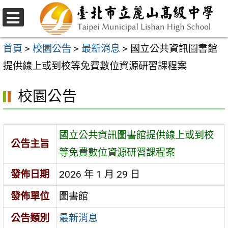
跳
至
選
主
單
首頁
>
校園公告
>
最新消息
>
國立公共資訊圖書館
要
提供線上或到校等免費數位資源研習課程案
內
校園公告
容
區
國立公共資訊圖書館提供線上或到校
公告主旨
等免費數位資源研習課程案
發佈日期
2026 年 1 月 29 日
發佈單位
圖書館
公告類別
最新消息