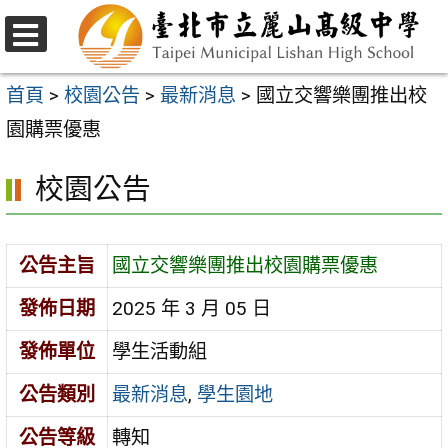
跳
至
選
主
單
首頁
>
校園公告
>
最新消息
>
國立交響樂團推出校
要
園購票優惠
內
校園公告
容
區
公告主旨
國立交響樂團推出校園購票優惠
發佈日期
2025 年 3 月 05 日
發佈單位
學生活動組
公告類別
最新消息
,
學生園地
公告等級
轉知