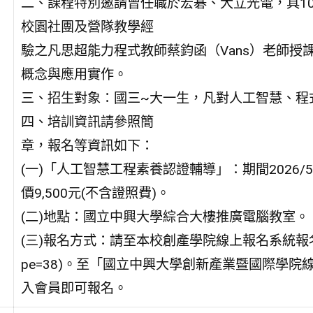
二、課程特別邀請曾任職於宏碁、大立光電，具1
校園社團及營隊教學經
驗之凡思超能力程式教師蔡鈞函（Vans）老師授
概念與應用實作。
三、招生對象：國三~大一生，凡對人工智慧、程
四、培訓資訊請參照簡
章，報名等資訊如下：
(一)「人工智慧工程素養認證輔導」：期間2026/5/23
價9,500元(不含證照費)。
(二)地點：國立中興大學綜合大樓推廣電腦教室。
(三)報名方式：請至本校創產學院線上報名系統報名(http://ww
pe=38)。至「國立中興大學創新產業暨國際學
入會員即可報名。