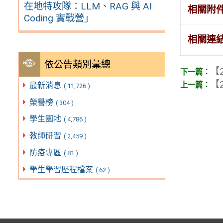
在地特攻隊：LLM、RAG 與 AI
相關附
Coding 實戰營」
相關連
依公告類別彙總
【2
【2
最新消息
( 11,726 )
榮譽榜
( 304 )
學生園地
( 4,786 )
教師研習
( 2,459 )
防疫專區
( 81 )
學生學習歷程檔案
( 62 )