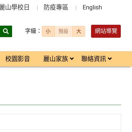
麗山學校日
防疫專區
English
字級：
送出
網站導覽
小
預設
大
搜
尋：
校園影音
麗山家族
聯絡資訊