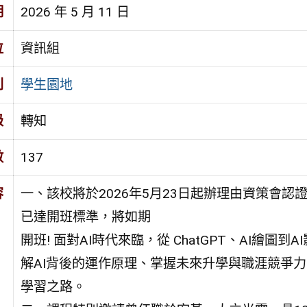
期
2026 年 5 月 11 日
位
資訊組
別
學生園地
級
轉知
數
137
容
一、該校將於2026年5月23日起辦理由資策會
已達開班標準，將如期
開班! 面對AI時代來臨，從 ChatGPT、AI繪
解AI背後的運作原理、掌握未來升學與職涯競爭力
學習之路。