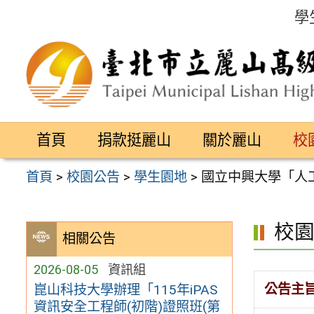
跳
學
至
主
要
內
容
首頁
捐款挺麗山
關於麗山
校
區
首頁
>
校園公告
>
學生園地
>
國立中興大學「人
校
相關公告
2026-08-05
資訊組
公告主
崑山科技大學辦理「115年iPAS
資訊安全工程師(初階)證照班(第