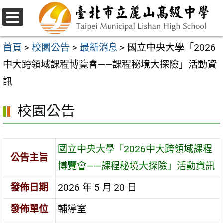
跳
至
選
主
單
首頁
>
校園公告
>
最新消息
>
國立中央大學「2026
要
中大跨領域課程博覽會——課程秘境大探險」活動資
內
訊
容
校園公告
區
國立中央大學「2026中大跨領域課程
公告主旨
博覽會——課程秘境大探險」活動資訊
發佈日期
2026 年 5 月 20 日
發佈單位
輔導室