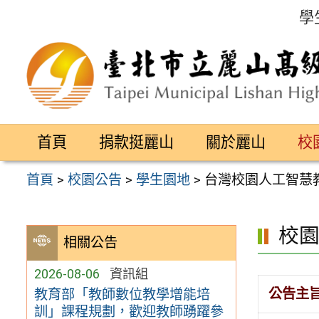
跳
學
至
主
要
內
容
首頁
捐款挺麗山
關於麗山
校
區
首頁
>
校園公告
>
學生園地
>
台灣校園人工智慧
校
相關公告
2026-08-06
資訊組
公告主
教育部「教師數位教學增能培
訓」課程規劃，歡迎教師踴躍參