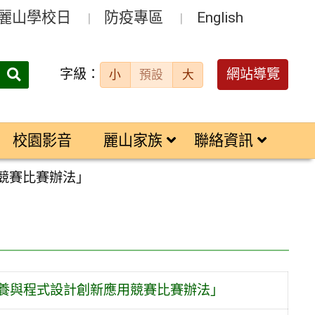
麗山學校日
防疫專區
English
字級：
送出
網站導覽
小
預設
大
搜
尋：
校園影音
麗山家族
聯絡資訊
競賽比賽辦法」
素養與程式設計創新應用競賽比賽辦法」