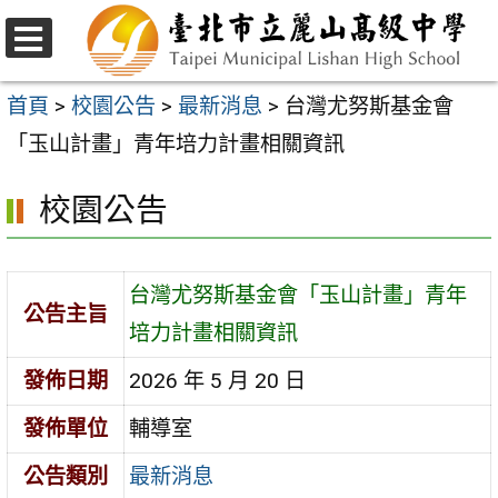
跳
至
選
主
單
首頁
>
校園公告
>
最新消息
>
台灣尤努斯基金會
要
「玉山計畫」青年培力計畫相關資訊
內
校園公告
容
區
台灣尤努斯基金會「玉山計畫」青年
公告主旨
培力計畫相關資訊
發佈日期
2026 年 5 月 20 日
發佈單位
輔導室
公告類別
最新消息