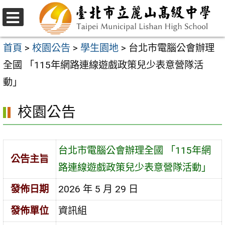
跳
至
選
主
單
首頁
>
校園公告
>
學生園地
>
台北市電腦公會辦理
要
全國 「115年網路連線遊戲政策兒少表意營隊活
內
動」
容
校園公告
區
台北市電腦公會辦理全國 「115年網
公告主旨
路連線遊戲政策兒少表意營隊活動」
發佈日期
2026 年 5 月 29 日
發佈單位
資訊組