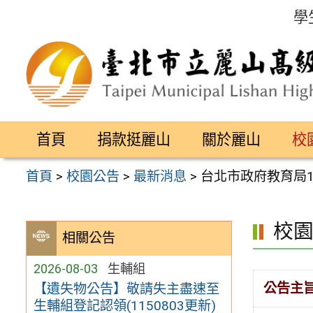
跳
學
至
主
要
內
容
首頁
捐款挺麗山
關於麗山
校
區
首頁
>
校園公告
>
最新消息
>
台北市政府教育局
校
相關公告
2026-08-03
生輔組
公告主
【遺失物公告】敬請失主盡速至
生輔組登記認領(1150803更新)