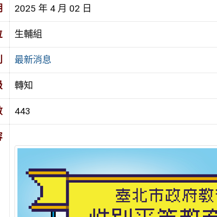
期
2025 年 4 月 02 日
位
生輔組
別
最新消息
級
轉知
數
443
容