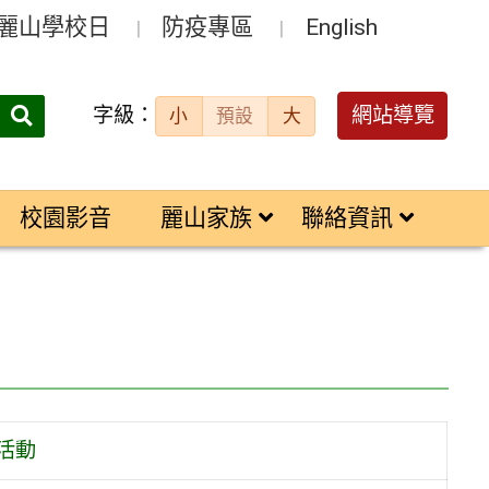
麗山學校日
防疫專區
English
字級：
送出
網站導覽
小
預設
大
搜
尋：
校園影音
麗山家族
聯絡資訊
活動