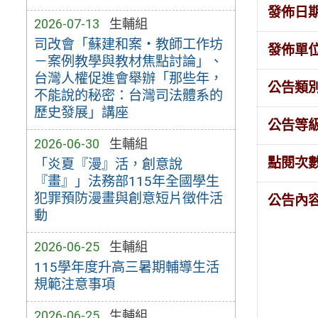
發佈日
2026-07-13
生輔組
司改會「蘇建和案・教師工作坊
發佈單
－案例教學與教材焦點討論」、
台灣人權促進會舉辦「那些年，
公告類
不能說的秘密：台灣司法體系的
歷史發展」講座
公告等
2026-06-30
生輔組
點閱次
「炎夏『漫』活，創意說
『畫』」法務部115年全國學生
犯罪預防漫畫與創意短片徵件活
公告內
動
2026-06-25
生輔組
115學年度升高三暑期輔導生活
規範注意事項
2026-06-25
生輔組